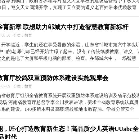
会各界的瞩目，政府各界领导对遵义天立学校的建设运营给予了极大
月1日，遵义天立圆满开学，实现了天立要为遵义老百姓带来优质教育
乡育新章 联想助力邹城六中打造智慧教育新标杆
08-30
分类：
教育
，开学临近，学生们还在享受暑假的余温，山东省邹城市第六中学(以
六中”)的老师们却已经开始忙碌了起来。没有了传统纸质教案、讲义、
代之的是电子大屏和平板电脑的部署、检查。在邹城六中，一场智慧
教育厅校鸽双重预防体系建设实施观摩会
07-09
分类：
教育
南省教育厅组织全省教育系统开展双重预防体系建设培训及省示范校
议现场 河南省教育厅总督学李金川发表讲话，要求全省教育系统认真
体系的建设。140多所本科及高职院校和地市教育局、学校分管安全
能，匠心打造教育新生态！高品质少儿英语UUabc
产品时代