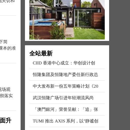
地关切和
下简
课本的准
全站最新
CIID 香港中心成立：华创设计创
恒隆集团及恒隆地产委任新行政总
中大发布新一份五年策略计划《20
现场观
贯彻落实
武汉恒隆广场引进年轻潮流风尚
「澳門銀河」荣誉呈献：「追」张
全面升
TUMI 推出 AXIS 系列，以"静谧创