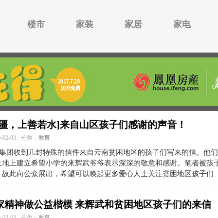
楼市
家装
家居
家电
无疆，上善若水]来自山区孩子们感谢的声音！
02-03
分类：
教育
05集团收到几封特殊的信件来自云南贫困地区的孩子们写来的信。他
土地上建立希望小学的来辉武爷爷表示深深的敬意和感谢。笔者被孩
，故此向公众展出，希望可以唤起更多爱心人士关注贫困地区孩子们
家精神做公益楷模 来辉武和贫困地区孩子们的来信
02-03
分类：
教育