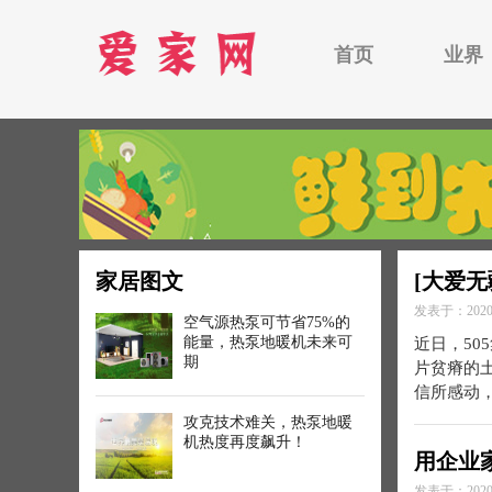
首页
业界
家居图文
[大爱
发表于：2020-
空气源热泵可节省75%的
能量，热泵地暖机未来可
近日，5
期
片贫瘠的
信所感动
攻克技术难关，热泵地暖
机热度再度飙升！
用企业
发表于：2020-