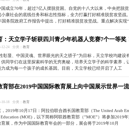
中国成立70年，超过7亿人摆脱贫困。自党的十八大以来，中央把脱
成小康社会的底线任务和标志性指标，全力打赢打好精准脱贫攻坚战。
9年国务院政府工作报告中提出，打好精准脱贫攻坚战。重点解决实现
育：天立学子斩获四川青少年机器人竞赛7个一等奖
12-24
分类：
教育
个性彰显、中国灵魂、世界眼光的天之骄子”为目标，天立学校均建设
，供同学们在这里探索科学的无穷奥秘，培养天立学子的科学素养，
能力成为每一个孩子的成长基因。目前，天立学校已经开启了人工
教育部在2019中国国际教育展上向中国展示世界一
10-18
分类：
教育
2019年10月17日：阿拉伯联合酋长国教育部（The United Arab Emir
y of Education (MOE)，以下简称阿联酋教育部（”MOE”）将参加2019
育展，作为中国国际教育年会的一部分，展会将于2019年10月