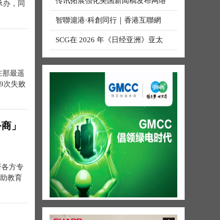
传讯拓展强化美国新闻稿发布网络
承办，同
智聯滬港·科創同行｜香港互聯網
SCG在 2026 年《日经亚洲》亚太
在那最遥
9次失败
务商」
研各方专
帮助教育