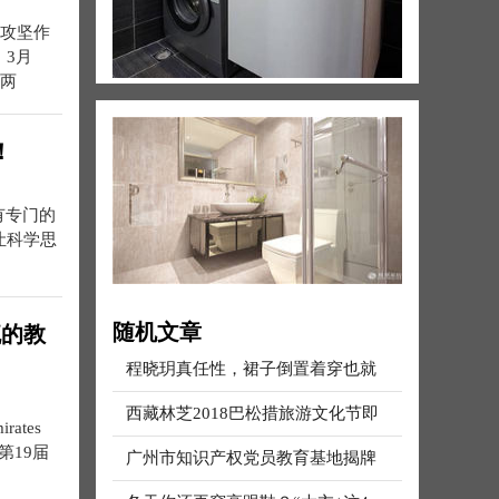
贫攻坚作
3月
“两
！
有专门的
让科学思
随机文章
流的教
程晓玥真任性，裙子倒置着穿也就
西藏林芝2018巴松措旅游文化节即
ates
年第19届
广州市知识产权党员教育基地揭牌