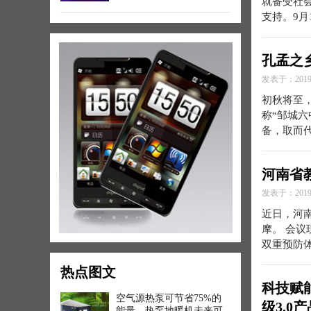
就备受社
支持。9
孔孟之
发表于：2019-
初秋将至
称“邹城
备，取而
河南省
发表于：2019-
近日，河
摩。 会
双重预防
热点图文
科技赋
空气源热泵可节省75%的
级3.0
能量，热泵地暖机未来可