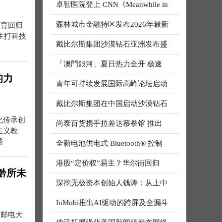
卓智医院登上 CNN《Meanwhile in
森林城市金融特区发布2026年最新
教育回归
品主打科技
戴比尔斯集团沙漠钻石亚洲发布盛
「澳門銀河」夏日热力全开 极速
的力
青年可持续发展国际高峰论坛启动
戴比尔斯集团在中国启动沙漠钻石
化传承创
尚泰百货携手拉差达慕拳馆 推出
主义教
秀
全新电池供电式 Bluetooth® 控制
港股“定价权”易主？华尔街回归
黔所未
深挖无极资本创始人钱涛：从上中
InMobi推出AI驱动的跨屏及全漏斗
京邮电大