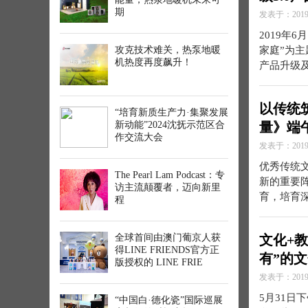
期
发表于：2019-
2019年
攻克技术难关，热泵地暖
家庭”为主
机热度再度飙升！
产品升级及
以传统
“培育新质生产力·集聚发展
新动能”2024沈抚示范区合
量》端
作交流大会
发表于：2019-
优秀传统
The Pearl Lam Podcast：专
新的重要
访主流颠覆者，迈向新里
育，培育
程
全球首间由澳门葡京人获
文化+
得LINE FRIENDS官方正
有”的
版授权的 LINE FRIE
发表于：2019-
5月31日
“中国白·德化瓷”国际巡展