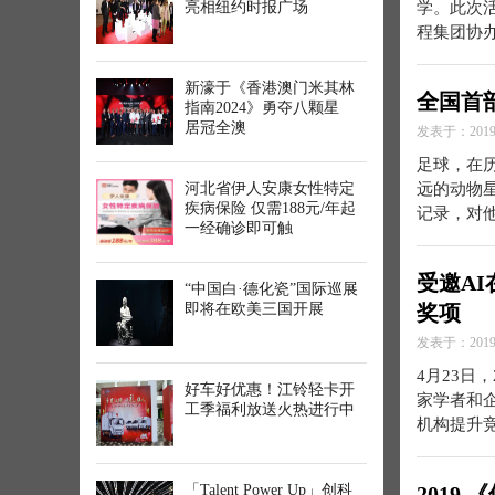
亮相纽约时报广场
学。此次
程集团协
新濠于《香港澳门米其林
全国首
指南2024》勇夺八颗星
居冠全澳
发表于：2019-
足球，在
河北省伊人安康女性特定
远的动物
疾病保险 仅需188元/年起
记录，对
一经确诊即可触
受邀A
“中国白·德化瓷”国际巡展
即将在欧美三国开展
奖项
发表于：2019-
4月23日
好车好优惠！江铃轻卡开
家学者和
工季福利放送火热进行中
机构提升
「Talent Power Up」创科
2019