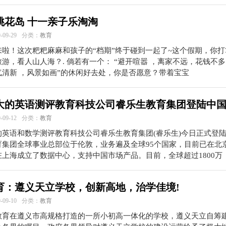
桃花岛 十一亲子乐淘淘
09-29
分类：
教育
来啦！这次粑粑麻麻和孩子的“档期”终于碰到一起了~这个假期，你打
游，看人山人海？. 倘若有一个： “避开喧嚣 ，离家不远，花钱不
气清新 ，风景如画”的休闲好去处，你是否愿意？带着宝宝
大的英语测评教育科技公司睿乐生教育集团登陆中
09-12
分类：
教育
的英语和数学测评教育科技公司睿乐生教育集团(睿乐生)今日正式登
育集团全球事业总部位于伦敦，业务遍及全球95个国家，目前已在北
在上海成立了数据中心，支持中国市场产品。目前，全球超过1800万
育：遵义天立学校，创新高地，治学佳境!
09-10
分类：
教育
教育在遵义市高规格打造的一所小初高一体化的学校，遵义天立自筹