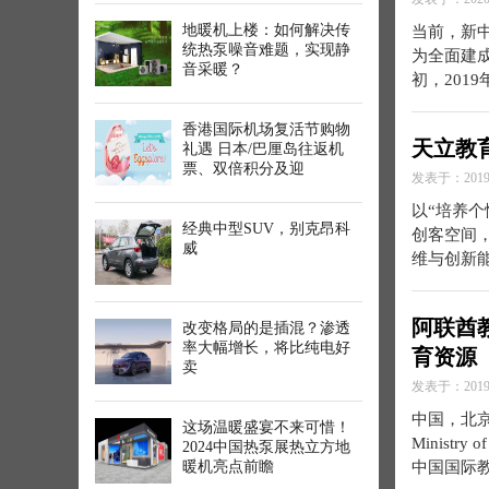
地暖机上楼：如何解决传
当前，新
统热泵噪音难题，实现静
为全面建
音采暖？
初，201
香港国际机场复活节购物
天立教
礼遇 日本/巴厘岛往返机
票、双倍积分及迎
发表于：2019-
以“培养
经典中型SUV，别克昂科
创客空间
威
维与创新
阿联酋
改变格局的是插混？渗透
率大幅增长，将比纯电好
育资源
卖
发表于：2019-
​中国，北京，
这场温暖盛宴不来可惜！​
Ministr
2024中国热泵展热立方地
暖机亮点前瞻
中国国际教