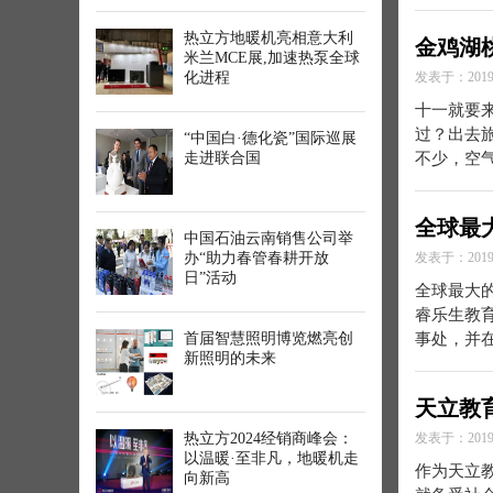
热立方地暖机亮相意大利
金鸡湖
米兰MCE展,加速热泵全球
化进程
发表于：2019-
十一就要
过？出去旅
“中国白·德化瓷”国际巡展
走进联合国
不少，空
全球最
中国石油云南销售公司举
办“助力春管春耕开放
发表于：2019-
日”活动
全球最大
睿乐生教
首届智慧照明博览燃亮创
事处，并
新照明的未来
天立教
热立方2024经销商峰会：
发表于：2019-
以温暖·至非凡，地暖机走
作为天立
向新高