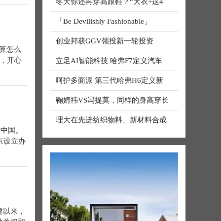
冬天你还再穿高跟鞋？“大衣+这4
「Be Devilishly Fashionable」
创业邦获GGV领投新一轮投资
算怎么
多，开心
立足AI智能科技 哈弗F7定义汽车
呵护多面派 第三代哈弗H6定义新
鞠婧祎VS冯提莫，同样的身高穿长
国
理大在先进纺织物料、新材料合成
陆中国。
京设立办
建以来，