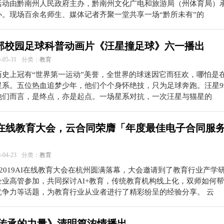
活动由黔南州人民政府主办，黔南州文化广电和旅游局（州体育局）
办。现场百余名师生、媒体记者齐聚一堂共享一场“黔所未有”的
部校园足球科普动画片《汪星撞足球》六一播出
05-31
分类：
教育
历史上冠有“世界第一运动”美誉，全世界的球迷因它而狂欢，哪怕是
星系。五位热血追梦少年，他们个个身怀绝技，只为足球奔跑。汪星9
他们而言，是终点，亦是起点。一场星系对抗，一次汪星与猫星的
I在线教育大会，云合同荣膺「年度最佳电子合同服
04-23
分类：
教育
，2019AI在线教育大会在杭州圆满落幕，大会邀请到了教育行业产学
企业高管参加，共同探讨AI+教育，传统教育机构线上化，双师如何
竞争力等话题，为教育行业从业者进行了精彩纷呈的经验分享。 云
 《传承的力量》清明篇浓情播出