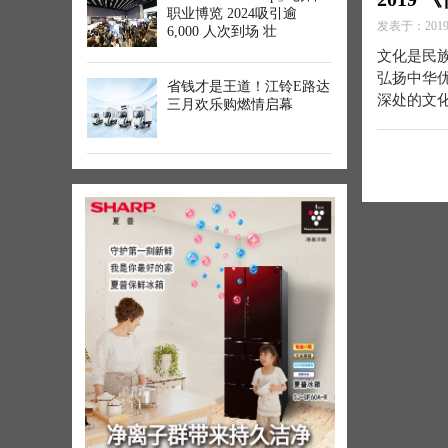
职业博览 2024吸引逾
发表于：2019-
6,000 人次到场 壮
文化是民
弘扬中华
省钱才是王道！江铃E路达
深处的文
三月欢乐购燃情启幕