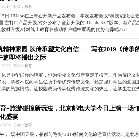
06-17
分类：
教育
6月15日,UUabc在上海召开新产品发布会。本次发布会以“科技赋能,让
题,主打IT产品升级,对外公布了全新升级的“UUabc3.0”版本。新产
教材升级,针对线上教育在移动客户端中展现的优势与弊端,UU
筑精神家园 以传承塑文化自信——写在2019《传承
午篇即将播出之际
06-05
分类：
教育
文化是中华民族的瑰宝，也为学校文化创新奠定了根基。作为传统文
阵地，学校不仅向学生弘扬中华优秀传统文化，还加强对学生的爱国
深厚的民族情感。让校园成为传承优秀传统文化的热土，让学生在优
教育+旅游碰撞新玩法，北京邮电大学今日上演一场“
文化盛宴
05-31
分类：
教育
下午，“观中国天眼，品都匀毛尖”2019黔南文化旅游宣传活动走进北