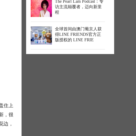
The Pearl Lam Podcast：专
访主流颠覆者，迈向新里
程
全球首间由澳门葡京人获
得LINE FRIENDS官方正
版授权的 LINE FRIE
盖住上
新，很
花边，