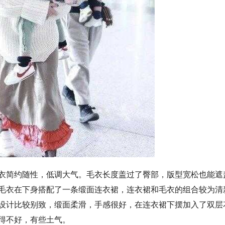
衣简约随性，低调大气。毛衣长度盖过了臀部，版型宽松也能遮
毛衣在下身搭配了一条缎面连衣裙，连衣裙和毛衣的组合较为清
设计比较别致，缎面柔滑，手感很好，在连衣裙下摆加入了双层
得不好，有些土气。