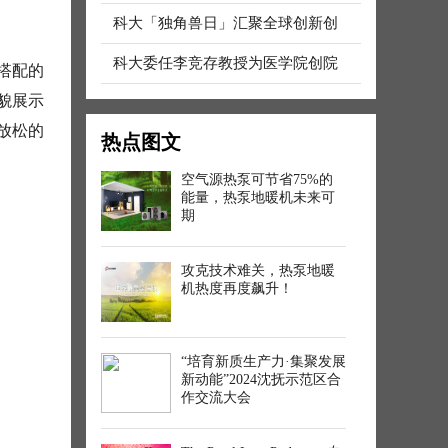
科大「独角兽日」汇聚全球创新创
科大委任李竞存教授为医学院创院
搭配的
貌展示
放松的
热点图文
空气源热泵可节省75%的
能量，热泵地暖机未来可
期
攻克技术难关，热泵地暖
机热度再度飙升！
“培育新质生产力·集聚发展
新动能”2024沈抚示范区合
作交流大会