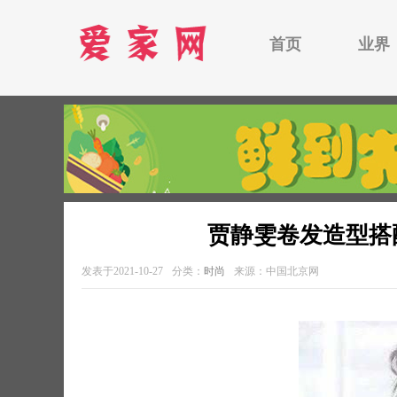
首页
业界
贾静雯卷发造型搭
发表于2021-10-27
分类：
时尚
来源：中国北京网