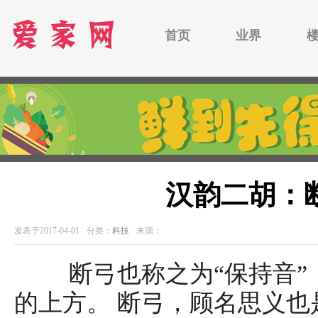
首页
业界
汉韵二胡：
发表于2017-04-01
分类：
科技
来源：
断弓也称之为“保持音”，
的上方。 断弓，顾名思义